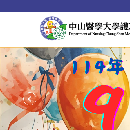
跳
到
主
要
內
容
區