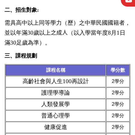
二、招生對象:
需具高中以上同等學力（歷）之中華民國國籍者，
並以年滿
30
歲以上
之成人
（以入學當年度
8
月
1
日
滿
30
足歲為準）。
三、課程規劃
課程名稱
學分數
高齡社會與人生100再設計
2學分
護理學導論
2學分
人類發展學
2學分
普通心理學
2學分
健康促進
2學分