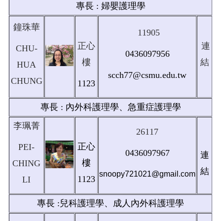
專長 : 婦嬰護理學
鐘珠華
11905
正心
連
CHU-
0436097956
樓
結
HUA
scch77@csmu.edu.tw
CHUNG
1123
專長 : 內外科護理學、急重症護理學
李珮菁
26117
正心
PEI-
0436097967
連
樓
CHING
結
snoopy721021@gmail.com
1123
LI
專長 :兒科護理學、成人內外科護理學