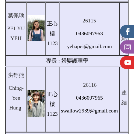
葉佩瑀
26115
正心
PEI-YU
連
樓
0436097963
YEH
結
1123
yehapei@gmail.com
專長 : 婦嬰護理學
洪靜燕
26116
Ching-
連
正心
Yen
0436097965
結
樓
Hung
swallow2939@gmail.com
1123