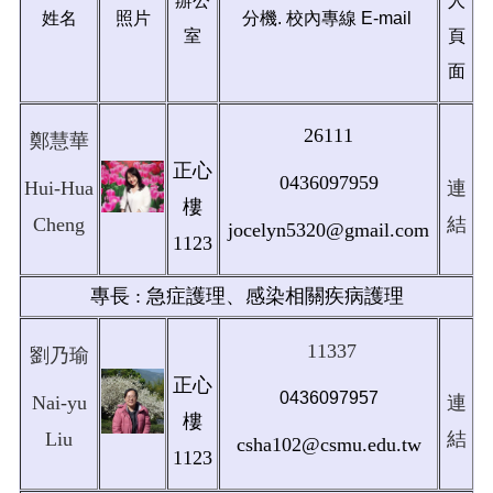
辦公
人
姓名
照片
分機. 校內專線 E-mail
室
頁
面
26111
鄭慧華
正心
0436097959
Hui-Hua
連
樓
Cheng
結
jocelyn5320@gmail.com
1123
專長 : 急症護理、感染相關疾病護理
11337
劉乃瑜
正心
0436097957
Nai-yu
連
樓
Liu
結
csha102@csmu.edu.tw
1123