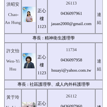
26113
洪昭安
正心
0436097961
Chao-
連
樓
An Hung
結
jauan2000@gmail.com
1123
專長 : 精神衛生護理學
11734
許文怡
正心
0436097958
Wen-Yi
連
樓
Hsu
結
hsuayi@yahoo.com.tw
1123
專長 : 社區護理學、成人內外科護理學
26112
黃于玲
正心
0436097960