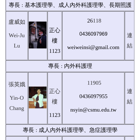
專長 : 基本護理學、成人內外科護理學、長期照護
26
118
盧威如
正心
0436097969
Wei-Ju
連
樓
Lu
結
weiweinsi@gmail.com
1123
專長 : 內外科護理
11905
張英娥
正心
連
0436097955
Yin-O
樓
結
Chang
nsyin@csmu.edu.tw
1123
專長 : 成人內外科護理學、急症護理學