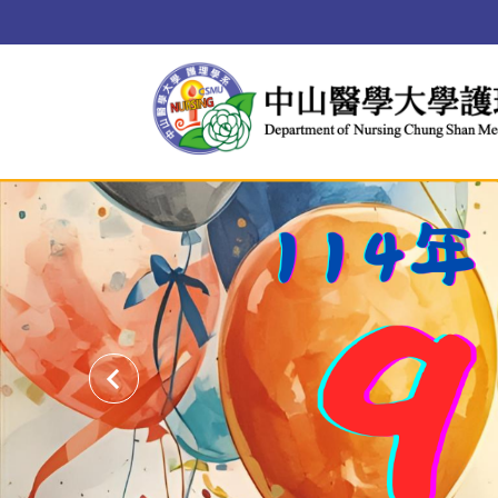
跳
到
主
要
內
容
區