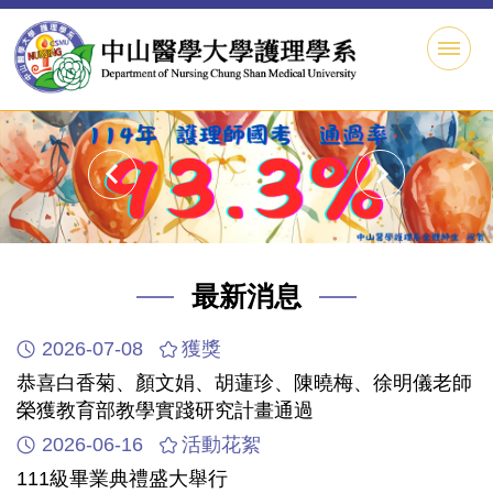
跳
到
主
要
內
容
區
最新消息
2026-07-08
獲獎
恭喜白香菊、顏文娟、胡蓮珍、陳曉梅、徐明儀老師
榮獲教育部教學實踐研究計畫通過
2026-06-16
活動花絮
111級畢業典禮盛大舉行